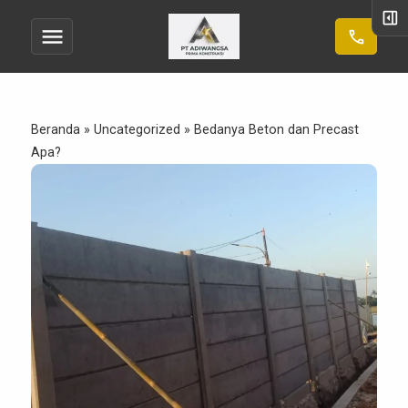
right_panel_open
menu
call
Beranda
»
Uncategorized
»
Bedanya Beton dan Precast
Apa?