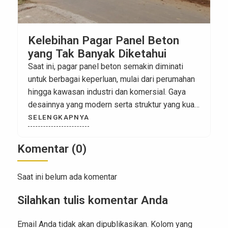
Model Pagar Beton Minimalis
yang Estetik
Pagar beton minimalis tidak hanya berfungsi
sebagai pembatas properti saja, tetapi juga
berperan penting dalam mempengaruhi tampilan
atau estetika desain rumah Anda. Pagar beton
minimalis ini menawarkan kombinasi yang ideal
SELENGKAPNYA
antara keamanan dan kekuatan dengan estetika.
Karena hal itulah pagar beton minimalis menjadi
Komentar (0)
pilihan yang dapat dibilang sangat populer untuk
aplikasikan pada rumah. Sehingga tidak […]
Saat ini belum ada komentar
Silahkan tulis komentar Anda
Email Anda tidak akan dipublikasikan. Kolom yang