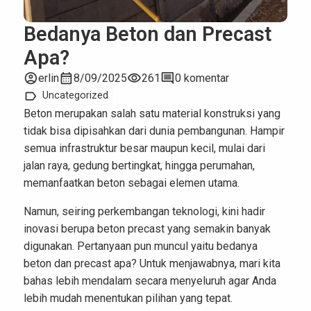
Bedanya Beton dan Precast
Apa?
account_circle
calendar_month
visibility
comment
erlin
8/09/2025
261
0 komentar
label
Uncategorized
Beton merupakan salah satu material konstruksi yang
tidak bisa dipisahkan dari dunia pembangunan. Hampir
semua infrastruktur besar maupun kecil, mulai dari
jalan raya, gedung bertingkat, hingga perumahan,
memanfaatkan beton sebagai elemen utama.
Namun, seiring perkembangan teknologi, kini hadir
inovasi berupa beton precast yang semakin banyak
digunakan. Pertanyaan pun muncul yaitu bedanya
beton dan precast apa? Untuk menjawabnya, mari kita
bahas lebih mendalam secara menyeluruh agar Anda
lebih mudah menentukan pilihan yang tepat.