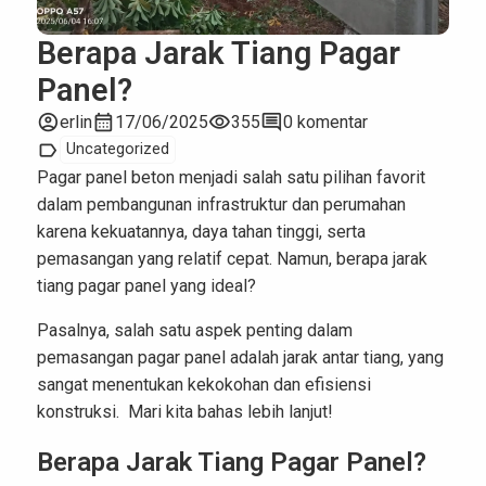
Berapa Jarak Tiang Pagar
Panel?
account_circle
calendar_month
visibility
comment
erlin
17/06/2025
355
0 komentar
label
Uncategorized
Pagar panel beton menjadi salah satu pilihan favorit
dalam pembangunan infrastruktur dan perumahan
karena kekuatannya, daya tahan tinggi, serta
pemasangan yang relatif cepat. Namun, berapa jarak
tiang pagar panel yang ideal?
Pasalnya, salah satu aspek penting dalam
pemasangan pagar panel adalah jarak antar tiang, yang
sangat menentukan kekokohan dan efisiensi
konstruksi. Mari kita bahas lebih lanjut!
Berapa Jarak Tiang Pagar Panel?