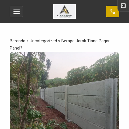
right_panel_open
menu
call
Beranda
»
Uncategorized
»
Berapa Jarak Tiang Pagar
Panel?