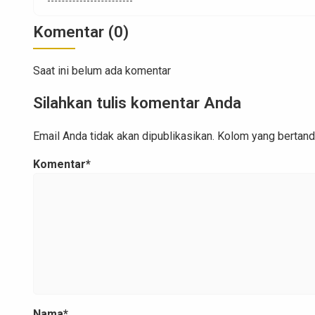
dengan estetika. Karena hal itulah pagar beton
minimalis menjadi pilihan yang dapat dibilang sangat
Komentar (0)
populer untuk aplikasikan pada rumah. Sehingga tidak
[…]
Saat ini belum ada komentar
Silahkan tulis komentar Anda
Email Anda tidak akan dipublikasikan. Kolom yang bertanda 
Komentar*
Nama*