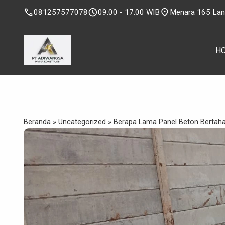
call
schedule
location_on
081257577078
09.00 - 17.00 WIB
Menara 165 Lanta
H
Beranda
»
Uncategorized
»
Berapa Lama Panel Beton Bertah