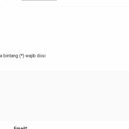
memastikan hasilnya halus, kuat, dan tahan lama.
Kesalahan kecil bisa membuat pagar tampak tidak rat
atau […]
bintang (*) wajib diisi
Email*