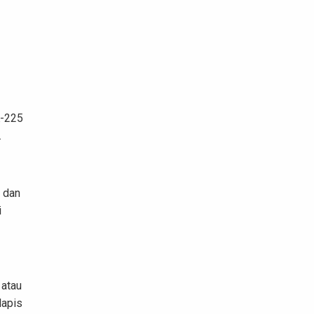
K-225
.
 dan
i
 atau
lapis