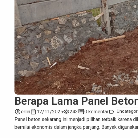
Berapa Lama Panel Beto
account_circle
calendar_month
visibility
comment
label
erlin
12/11/2025
243
0 komentar
Uncategor
Panel beton sekarang ini menjadi pilihan terbaik karena d
bernilai ekonomis dalam jangka panjang. Banyak digunakan 