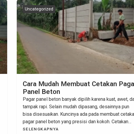
Uncategorized
Cara Mudah Membuat Cetakan Paga
Panel Beton
Pagar panel beton banyak dipilih karena kuat, awet, d
tampak rapi. Selain mudah dipasang, desainnya pun
bisa disesuaikan. Kuncinya ada pada membuat cetak
pagar panel beton yang presisi dan kokoh. Cetakan
yang baik bukan sekadar membentuk beton, tapi juga
SELENGKAPNYA