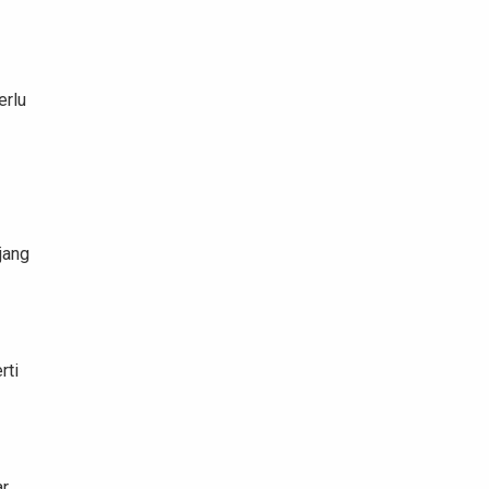
erlu
jang
rti
ar