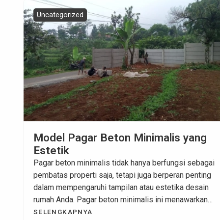
Uncategorized
Model Pagar Beton Minimalis yang
Estetik
Pagar beton minimalis tidak hanya berfungsi sebagai
pembatas properti saja, tetapi juga berperan penting
dalam mempengaruhi tampilan atau estetika desain
rumah Anda. Pagar beton minimalis ini menawarkan
kombinasi yang ideal antara keamanan dan kekuatan
SELENGKAPNYA