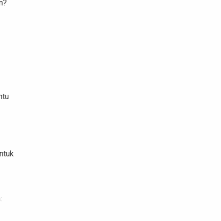
n?
ntu
ntuk
: