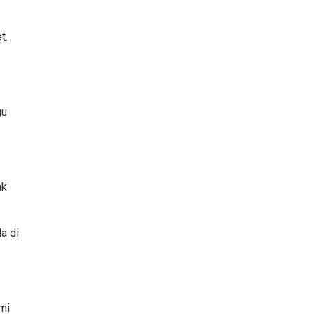
et.
gu
ak
a di
mi