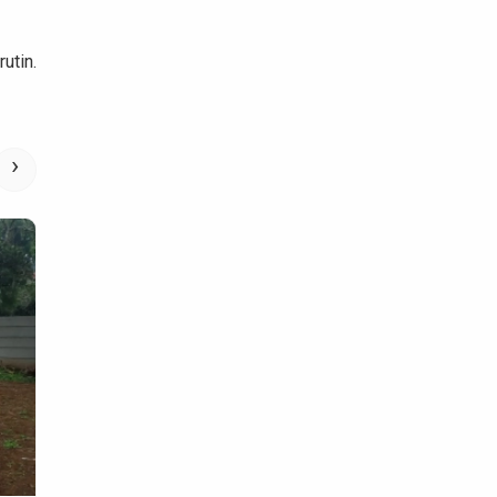
utin.
›
Uncategorized