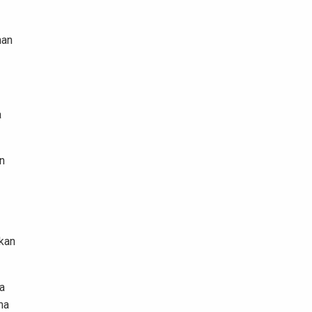
han
a
an
ukan
a
ma