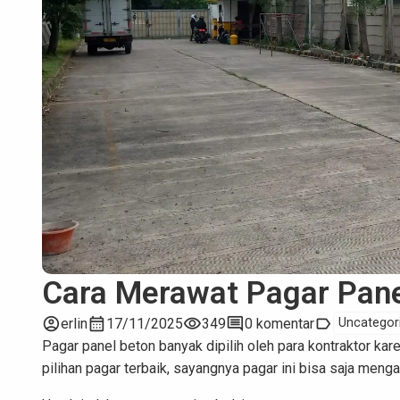
Cara Merawat Pagar Pane
account_circle
calendar_month
visibility
comment
label
erlin
17/11/2025
349
0 komentar
Uncategor
Pagar panel beton banyak dipilih oleh para kontraktor k
pilihan pagar terbaik, sayangnya pagar ini bisa saja men