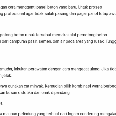
ngan cara mengganti panel beton yang baru. Untuk proses
 profesional agar tidak salah pasang dan pagar panel tetap aw
 potong beton rusak tersebut memakai alat pemotong beton.
dari campuran pasir, semen, dan air pada area yang rusak. Tung
udar, lakukan perawatan dengan cara mengecat ulang. Jika tid
n jelek.
snya gunakan cat minyak. Kemudian pilih kombinasi warna berbed
kan kesan estetika dan enak dipandang.
ya
gga maupun pelindung yang terbuat dari logam cenderung mengala