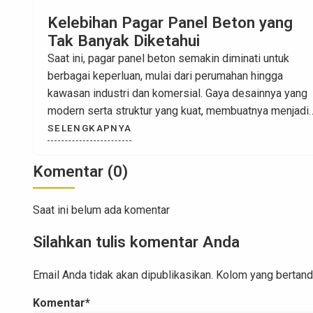
Model Pagar Beton Minimalis yang
Estetik
Pagar beton minimalis tidak hanya berfungsi sebagai
pembatas properti saja, tetapi juga berperan penting
dalam mempengaruhi tampilan atau estetika desain
rumah Anda. Pagar beton minimalis ini menawarkan
kombinasi yang ideal antara keamanan dan kekuatan
SELENGKAPNYA
dengan estetika. Karena hal itulah pagar beton
minimalis menjadi pilihan yang dapat dibilang sangat
Komentar (0)
populer untuk aplikasikan pada rumah. Sehingga tidak
[…]
Saat ini belum ada komentar
Silahkan tulis komentar Anda
Email Anda tidak akan dipublikasikan. Kolom yang bertanda 
Komentar*