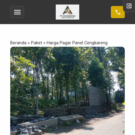
right_panel_open
menu
call
Beranda
»
Paket
»
Harga Pagar Panel Cengkareng