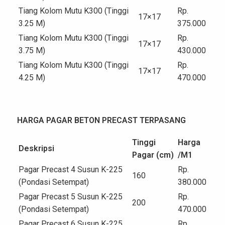
Tiang Kolom Mutu K300 (Tinggi
Rp.
17×17
3.25 M)
375.000
Tiang Kolom Mutu K300 (Tinggi
Rp.
17×17
3.75 M)
430.000
Tiang Kolom Mutu K300 (Tinggi
Rp.
17×17
4.25 M)
470.000
HARGA PAGAR BETON PRECAST TERPASANG
Tinggi
Harga
Deskripsi
Pagar (cm)
/M
1
Pagar Precast 4 Susun K-225
Rp.
160
(Pondasi Setempat)
380.000
Pagar Precast 5 Susun K-225
Rp.
200
(Pondasi Setempat)
470.000
Pagar Precast 6 Susun K-225
Rp.