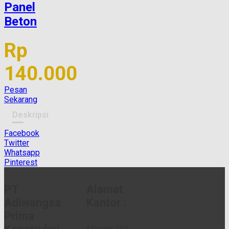
Panel
Beton
Rp
140.000
Pesan
Sekarang
Deskripsi
Facebook
Twitter
Whatsapp
Pinterest
PT
Alamat
Adiwangsa
Kantor :
Prima
Konstruksi
Menara 165