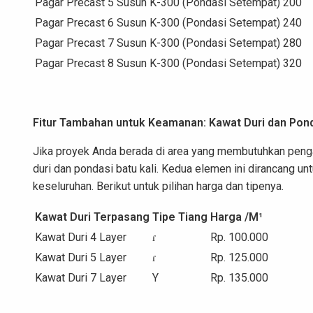
Pagar Precast 5 Susun K-300 (Pondasi Setempat)
200
Pagar Precast 6 Susun K-300 (Pondasi Setempat)
240
Pagar Precast 7 Susun K-300 (Pondasi Setempat)
280
Pagar Precast 8 Susun K-300 (Pondasi Setempat)
320
Fitur Tambahan untuk Keamanan: Kawat Duri dan Pond
Jika proyek Anda berada di area yang membutuhkan pe
duri dan pondasi batu kali. Kedua elemen ini dirancang u
keseluruhan. Berikut untuk pilihan harga dan tipenya.
Kawat Duri Terpasang
Tipe Tiang
Harga /M¹
Kawat Duri 4 Layer
ɾ
Rp. 100.000
Kawat Duri 5 Layer
ɾ
Rp. 125.000
Kawat Duri 7 Layer
Y
Rp. 135.000