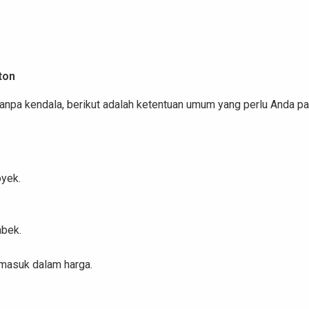
ton
anpa kendala, berikut adalah ketentuan umum yang perlu Anda p
oyek.
abek.
rmasuk dalam harga.