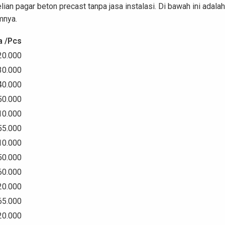
n pagar beton precast tanpa jasa instalasi. Di bawah ini adalah
mnya.
a /Pcs
20.000
30.000
40.000
50.000
10.000
55.000
10.000
50.000
60.000
20.000
65.000
20.000