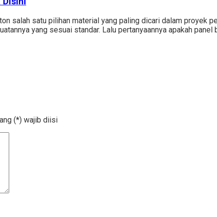
Disini
n salah satu pilihan material yang paling dicari dalam proyek p
uatannya yang sesuai standar. Lalu pertanyaannya apakah panel
ng (*) wajib diisi