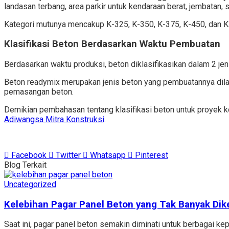
landasan terbang, area parkir untuk kendaraan berat, jembatan, sa
Kategori mutunya mencakup K-325, K-350, K-375, K-450, dan K
Klasifikasi Beton Berdasarkan Waktu Pembuatan
Berdasarkan waktu produksi, beton diklasifikasikan dalam 2 jen
Beton readymix merupakan jenis beton yang pembuatannya dilaku
pemasangan beton.
Demikian pembahasan tentang klasifikasi beton untuk proyek k
Adiwangsa Mitra Konstruksi
.
Facebook
Twitter
Whatsapp
Pinterest
Blog Terkait
Uncategorized
Kelebihan Pagar Panel Beton yang Tak Banyak Dik
Saat ini, pagar panel beton semakin diminati untuk berbagai ke