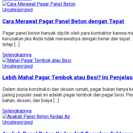
Uncategorized
Cara Merawat Pagar Panel Beton dengan Tepat
Pagar panel beton banyak dipilih oleh para kontraktor karena 
kerusakan jika Anda tidak merawatnya dengan benar dan tepat. 
tetap […]
Selengkapnya
Uncategorized
Lebih Mahal Pagar Tembok atau Besi? Ini Penjela
Dalam dunia konstruksi dan desain rumah, pagar bukan hanya b
paling populer saat ini adalah pagar tembok dan pagar besi. P
bahan, desain, dan biaya […]
Selengkapnya
Uncategorized