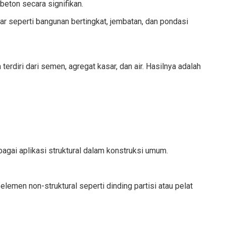
beton secara signifikan.
ar seperti bangunan bertingkat, jembatan, dan pondasi
rdiri dari semen, agregat kasar, dan air. Hasilnya adalah
bagai aplikasi struktural dalam konstruksi umum.
lemen non-struktural seperti dinding partisi atau pelat