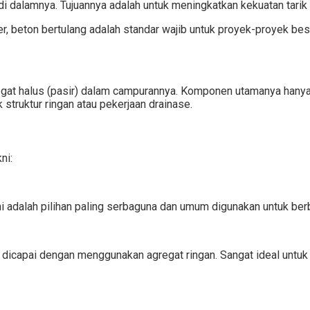
 dalamnya. Tujuannya adalah untuk meningkatkan kekuatan tarik 
r, beton bertulang adalah standar wajib untuk proyek-proyek bes
gat halus (pasir) dalam campurannya. Komponen utamanya hanya te
struktur ringan atau pekerjaan drainase.
ni:
ini adalah pilihan paling serbaguna dan umum digunakan untuk ber
 dicapai dengan menggunakan agregat ringan. Sangat ideal untuk e