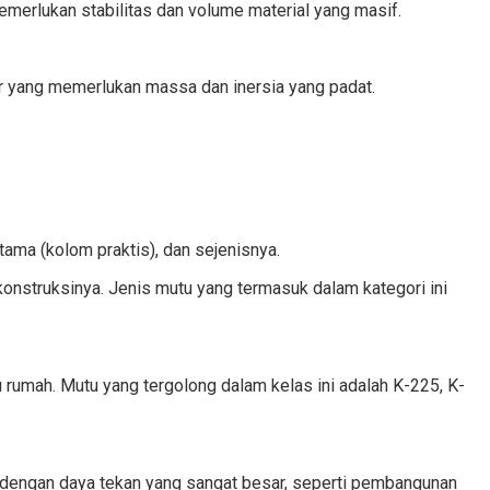
emerlukan stabilitas dan volume material yang masif.
tur yang memerlukan massa dan inersia yang padat.
utama (kolom praktis), dan sejenisnya.
onstruksinya. Jenis mutu yang termasuk dalam kategori ini
rumah. Mutu yang tergolong dalam kelas ini adalah K-225, K-
n dengan daya tekan yang sangat besar, seperti pembangunan