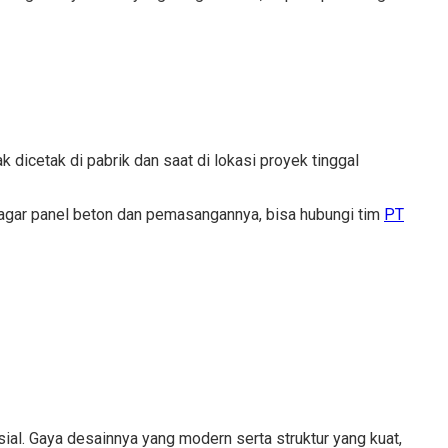
dicetak di pabrik dan saat di lokasi proyek tinggal
pagar panel beton dan pemasangannya, bisa hubungi tim
PT
sial. Gaya desainnya yang modern serta struktur yang kuat,