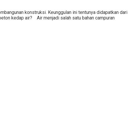
embangunan konstruksi. Keunggulan ini tentunya didapatkan dari
 beton kedap air? Air menjadi salah satu bahan campuran