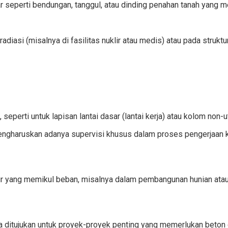
 seperti bendungan, tanggul, atau dinding penahan tanah yang m
diasi (misalnya di fasilitas nuklir atau medis) atau pada struk
seperti untuk lapisan lantai dasar (lantai kerja) atau kolom non-
mengharuskan adanya supervisi khusus dalam proses pengerjaan k
ur yang memikul beban, misalnya dalam pembangunan hunian atau 
nnya ditujukan untuk proyek-proyek penting yang memerlukan beto