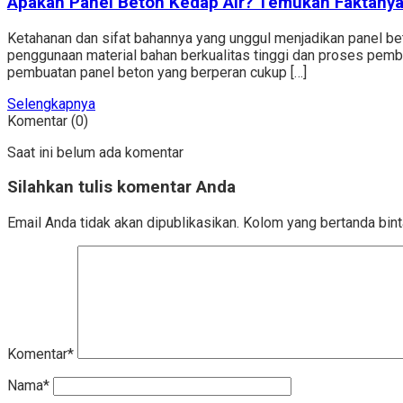
Apakah Panel Beton Kedap Air? Temukan Faktanya 
Ketahanan dan sifat bahannya yang unggul menjadikan panel beto
penggunaan material bahan berkualitas tinggi dan proses pemb
pembuatan panel beton yang berperan cukup […]
Selengkapnya
Komentar (0)
Saat ini belum ada komentar
Silahkan tulis komentar Anda
Email Anda tidak akan dipublikasikan. Kolom yang bertanda binta
Komentar*
Nama*