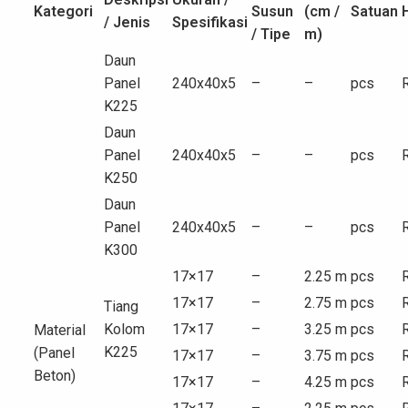
Kategori
Susun
(cm /
Satuan
/ Jenis
Spesifikasi
/ Tipe
m)
Daun
Panel
240x40x5
–
–
pcs
K225
Daun
Panel
240x40x5
–
–
pcs
K250
Daun
Panel
240x40x5
–
–
pcs
K300
17×17
–
2.25 m
pcs
17×17
–
2.75 m
pcs
Tiang
Kolom
17×17
–
3.25 m
pcs
Material
K225
(Panel
17×17
–
3.75 m
pcs
Beton)
17×17
–
4.25 m
pcs