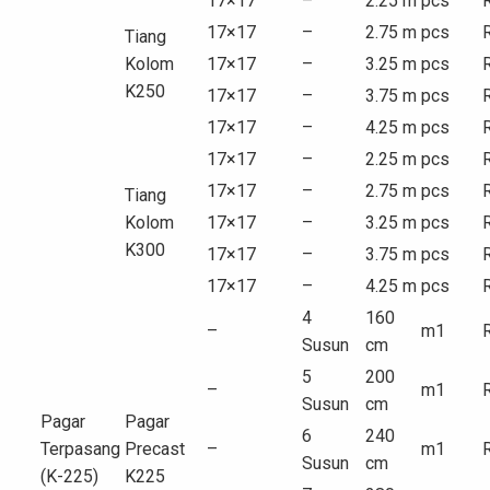
17×17
–
2.25 m
pcs
17×17
–
2.75 m
pcs
Tiang
Kolom
17×17
–
3.25 m
pcs
K250
17×17
–
3.75 m
pcs
17×17
–
4.25 m
pcs
17×17
–
2.25 m
pcs
17×17
–
2.75 m
pcs
Tiang
Kolom
17×17
–
3.25 m
pcs
K300
17×17
–
3.75 m
pcs
17×17
–
4.25 m
pcs
4
160
–
m1
Susun
cm
5
200
–
m1
Susun
cm
Pagar
Pagar
6
240
Terpasang
Precast
–
m1
Susun
cm
(K-225)
K225