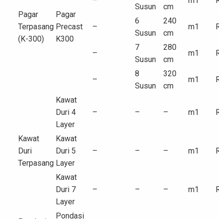
–
m1
Susun
cm
Pagar
Pagar
6
240
Terpasang
Precast
–
m1
Susun
cm
(K-300)
K300
7
280
–
m1
Susun
cm
8
320
–
m1
Susun
cm
Kawat
Duri 4
–
–
–
m1
Layer
Kawat
Kawat
Duri
Duri 5
–
–
–
m1
Terpasang
Layer
Kawat
Duri 7
–
–
–
m1
Layer
Pondasi